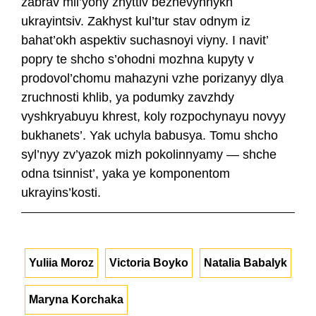
zabrav mil’yony zhyttiv beznevynnykh
ukrayintsiv. Zakhyst kul’tur stav odnym iz
bahat’okh aspektiv suchasnoyi viyny. I navit’
popry te shcho s’ohodni mozhna kupyty v
prodovol’chomu mahazyni vzhe porizanyy dlya
zruchnosti khlib, ya podumky zavzhdy
vyshkryabuyu khrest, koly rozpochynayu novyy
bukhanets’. Yak uchyla babusya. Tomu shcho
syl’nyy zv’yazok mizh pokolinnyamy — shche
odna tsinnist’, yaka ye komponentom
ukrayins’kosti.
Yuliia Moroz
Victoria Boyko
Natalia Babalyk
Maryna Korchaka