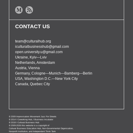
CONTACT US
team@culturalhub.org
iculturalbusinesshub@gmail.com
open.university.u@gmail.com
Ukraine, Kyiv—Lviv
Netherlands, Amsterdam
Austria, Vienna
Germany, Cologne—Munich—Bamberg—Berlin
USA, Washington D.C.—New York City
Canada, Quebec City
© 2009 Improvisators Movement Jazz For Streets
© 2014 I Coworking Hub, I Business Incubator
© 2018 I Cultural Business Hub
© 2009-2026 this website is a copyright of
Cultural Business Education Hub, Non-Governmental Organization,
Nonprofit Institution, and Independent Think Tank