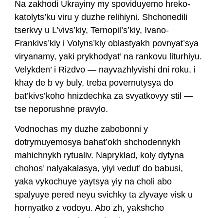
Na zakhodi Ukrayiny my spoviduyemo hreko-
katolyts’ku viru y duzhe relihiyni. Shchonedili
tserkvy u L’vivs’kiy, Ternopil’s’kiy, Ivano-
Frankivs’kiy i Volyns’kiy oblastyakh povnyat’sya
viryanamy, yaki prykhodyat’ na rankovu liturhiyu.
Velykden’ i Rizdvo — nayvazhlyvishi dni roku, i
khay de b vy buly, treba povernutysya do
bat’kivs’koho hnizdechka za svyatkovyy stil —
tse neporushne pravylo.
Vodnochas my duzhe zabobonni y
dotrymuyemosya bahat’okh shchodennykh
mahichnykh rytualiv. Napryklad, koly dytyna
chohos’ nalyakalasya, yiyi vedut’ do babusi,
yaka vykochuye yaytsya yiy na choli abo
spalyuye pered neyu svichky ta zlyvaye visk u
hornyatko z vodoyu. Abo zh, yakshcho