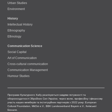
Urban Studies
Environment
History
Intellectual History
Ethnography
Ethnology
Communication Science
Social Capital
Art of Communication
Cross-cultural сommunication
Communication Management
Humour Studies
Програми Культурного Хабу реалізуються завдяки потужності та
обороноздатності Збройних Сил України, через волю, професійну і фінансову
участь наших мемберів та інституційних партнерів з 2022 року: European
Cultural Foundation, MitOst e.V., BBK Landesverband Bayern e.V., Київської
Бієнале.