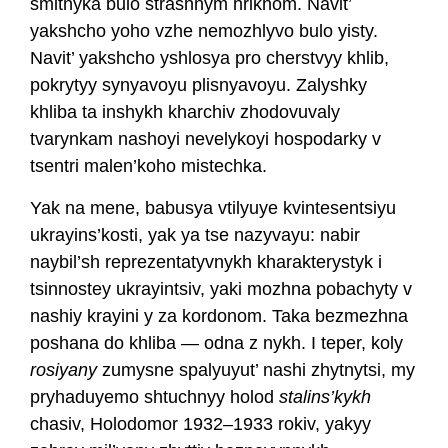
smitnyka bulo strashnym hrikhom. Navit’
yakshcho yoho vzhe nemozhlyvo bulo yisty.
Navit’ yakshcho yshlosya pro cherstvyy khlib,
pokrytyy synyavoyu plisnyavoyu. Zalyshky
khliba ta inshykh kharchiv zhodovuvaly
tvarynkam nashoyi nevelykoyi hospodarky v
tsentri malen’koho mistechka.
Yak na mene, babusya vtilyuye kvintesentsiyu
ukrayins’kosti, yak ya tse nazyvayu: nabir
naybil’sh reprezentatyvnykh kharakterystyk i
tsinnostey ukrayintsiv, yaki mozhna pobachyty v
nashiy krayini y za kordonom. Taka bezmezhna
poshana do khliba — odna z nykh. I teper, koly
rosiyany
zumysne spalyuyut’ nashi zhytnytsi, my
pryhaduyemo shtuchnyy holod
stalins’kykh
chasiv, Holodomor 1932–1933 rokiv, yakyy