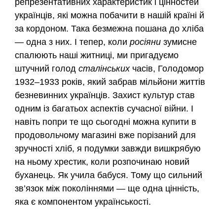
репрезентативних характеристик і цінностей
українців, які можна побачити в нашій країні й
за кордоном. Така безмежна пошана до хліба
— одна з них. І тепер, коли
росіяни
зумисне
спалюють наші житниці, ми пригадуємо
штучний голод
сталінських
часів, Голодомор
1932–1933 років, який забрав мільйони життів
безневинних українців. Захист культур став
одним із багатьох аспектів сучасної війни. І
навіть попри те що сьогодні можна купити в
продовольчому магазині вже порізаний для
зручності хліб, я подумки завжди вишкрябую
на ньому хрестик, коли розпочинаю новий
буханець. Як учила бабуся. Тому що сильний
зв’язок між поколіннями — ще одна цінність,
яка є компонентом українськості.