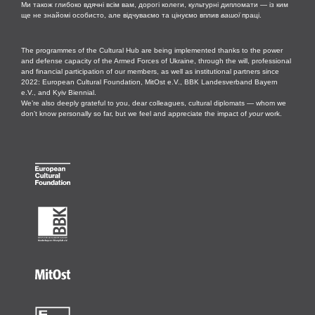
Ми також глибоко вдячні всім вам, дорогі колеги, культурні дипломати — із ким
ще не знайомі особисто, але відчуваємо та цінуємо вплив
вашої
праці.
The programmes of the Cultural Hub are being implemented thanks to the power
and defense capacity of the Armed Forces of Ukraine, through the will, professional
and financial participation of our members, as well as institutional partners since
2022: European Cultural Foundation, MitOst e.V., BBK Landesverband Bayern
e.V., and Kyiv Biennial.
We’re also deeply grateful to you, dear colleagues, cultural diplomats — whom we
don’t know personally so far, but we feel and appreciate the impact of
your
work.