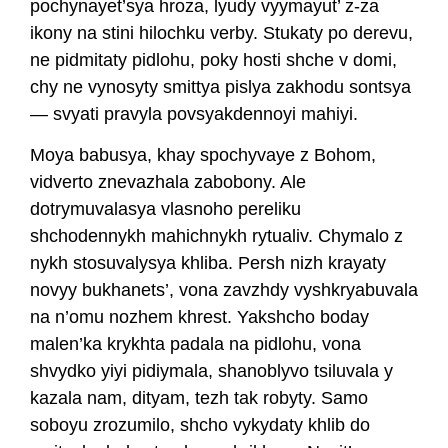
pochynayet’sya hroza, lyudy vyymayut’ z-za
ikony na stini hilochku verby. Stukaty po derevu,
ne pidmitaty pidlohu, poky hosti shche v domi,
chy ne vynosyty smittya pislya zakhodu sontsya
— svyati pravyla povsyakdennoyi mahiyi.
Moya babusya, khay spochyvaye z Bohom,
vidverto znevazhala zabobony. Ale
dotrymuvalasya vlasnoho pereliku
shchodennykh mahichnykh rytualiv. Chymalo z
nykh stosuvalysya khliba. Persh nizh krayaty
novyy bukhanets’, vona zavzhdy vyshkryabuvala
na n’omu nozhem khrest. Yakshcho boday
malen’ka krykhta padala na pidlohu, vona
shvydko yiyi pidiymala, shanoblyvo tsiluvala y
kazala nam, dityam, tezh tak robyty. Samo
soboyu zrozumilo, shcho vykydaty khlib do