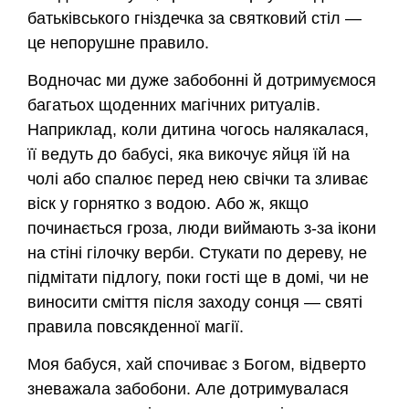
батьківського гніздечка за святковий стіл —
це непорушне правило.
Водночас ми дуже забобонні й дотримуємося
багатьох щоденних магічних ритуалів.
Наприклад, коли дитина чогось налякалася,
її ведуть до бабусі, яка викочує яйця їй на
чолі або спалює перед нею свічки та зливає
віск у горнятко з водою. Або ж, якщо
починається гроза, люди виймають з-за ікони
на стіні гілочку верби. Стукати по дереву, не
підмітати підлогу, поки гості ще в домі, чи не
виносити сміття після заходу сонця — святі
правила повсякденної магії.
Моя бабуся, хай спочиває з Богом, відверто
зневажала забобони. Але дотримувалася