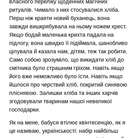
власного переліку щоденних магічних
ритуалів. Чимало з них стосувалися хліба.
Перш ніж краяти новий буханець, вона
завжди вишкрябувала на ньому ножем хрест.
Якщо бодай маленька крихта падала на
підлогу, вона швидко її підіймала, шанобливо
цілувала й казала нам, дітям, теж так робити.
Само собою зрозуміло, що викидати хліб до
смітника було страшним гріхом. Навіть якщо
його вже неможливо було їсти. Навіть якщо
йшлося про черствий хліб, покритий синявою
пліснявою. Залишки хліба та інших харчів
згодовували тваринам нашої невеликої
господарки.
Як на мене, бабуся втілює квінтесенцію, як я
це називаю, українськості: набір найбільш