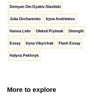
Demyan Om Dyakiv-Slavitski
Julia Ovcharenko
Iryna Andrieieva
Hanna Leliv
Oleksii Pryimak
Strength
Essay
Iryna Vikyrchak
Flash Essay
Halyna Pekhnyk
More to explore