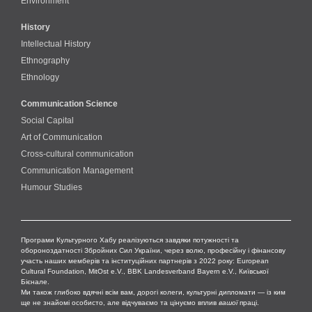
Environment
History
Intellectual History
Ethnography
Ethnology
Communication Science
Social Capital
Art of Communication
Cross-cultural сommunication
Communication Management
Humour Studies
Програми Культурного Хабу реалізуються завдяки потужності та
обороноздатності Збройних Сил України, через волю, професійну і фінансову
участь наших мемберів та інституційних партнерів з 2022 року: European
Cultural Foundation, MitOst e.V., BBK Landesverband Bayern e.V., Київської
Бієнале.
Ми також глибоко вдячні всім вам, дорогі колеги, культурні дипломати — із ким
ще не знайомі особисто, але відчуваємо та цінуємо вплив
вашої
праці.