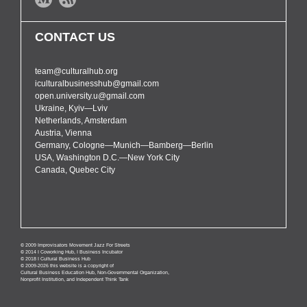
CONTACT US
team@culturalhub.org
iculturalbusinesshub@gmail.com
open.university.u@gmail.com
Ukraine, Kyiv—Lviv
Netherlands, Amsterdam
Austria, Vienna
Germany, Cologne—Munich—Bamberg—Berlin
USA, Washington D.C.—New York City
Canada, Quebec City
© 2009 Improvisators Movement Jazz For Streets
© 2014 I Coworking Hub, I Business Incubator
© 2018 I Cultural Business Hub
© 2009-2026 this website is a copyright of
Cultural Business Education Hub, Non-Governmental Organization,
Nonprofit Institution, and Independent Think Tank