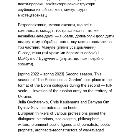
поети-пророки, архітектори-реконструктори
зруйнованих війною міст, міжкультурні
мистецтвознавці.
Ретроспективно, можна сказати, що всі ті
комплексні, складні, гострі запитання, які ми —
незнайомі-але-друзі — зібрали, допомогли дослідити
велику тему «Україна і світ», яку можна поділити на
три частини: Минуле (вплив усвідомлений),
Сьогоднення (які уроки ми беремо із собою) і
Майбутнє / Будуччина (відтак, що нам потрібно
зробити).
[spring 2022 – spring 2023] Second season. This
season of “The Philosophical Garden” took place in the
format of the Bohm dialogues during the second — full-
scale — invasion of the russian army on the territory of
Ukraine.
Julia Ovcharenko, Chris Keulemans and Demyan Om
Dyakiv-Slavitski acted as co-hosts.
European thinkers of various professions joined the
dialogues: historians, sociologists, philosophers,
writers, prominent public figures and journalists, poets-
prophets, architects-reconstructors of war-ravaged