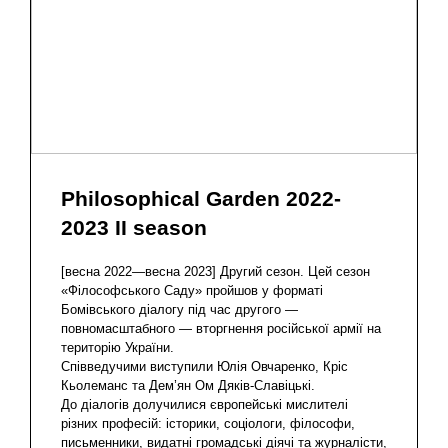
Philosophical Garden 2022-
2023 II season
[весна 2022—весна 2023] Другий сезон. Цей сезон
«Філософського Cаду» пройшов у форматі
Бомівського діалогу під час другого —
повномасштабного — вторгнення російської армії на
територію України.
Співведучими виступили Юлія Овчаренко, Кріс
Кьолеманс та Дем’ян Ом Дяків-Славіцькі.
До діалогів долучилися європейські мислителі
різних професій: історики, соціологи, філософи,
письменники, видатні громадські діячі та журналісти,