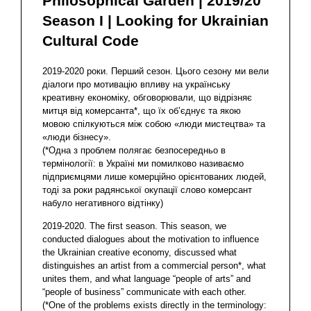
Philosophical Garden | 2019/20
Season I | Looking for Ukrainian
Cultural Code
2019-2020 роки. Перший сезон. Цього сезону ми вели
діалоги про мотивацію впливу на українську
креативну економіку, обговорювали, що відрізняє
митця від комерсанта*, що їх об’єднує та якою
мовою спілкуються між собою «люди мистецтва» та
«люди бізнесу».
(*Одна з проблем полягає безпосередньо в
термінології: в Україні ми помилково називаємо
підприємцями лише комерційно орієнтованих людей,
тоді за роки радянської окупації слово комерсант
набуло негативного відтінку)
2019-2020. The first season. This season, we
conducted dialogues about the motivation to influence
the Ukrainian creative economy, discussed what
distinguishes an artist from a commercial person*, what
unites them, and what language “people of arts” and
“people of business” communicate with each other.
(*One of the problems exists directly in the terminology: