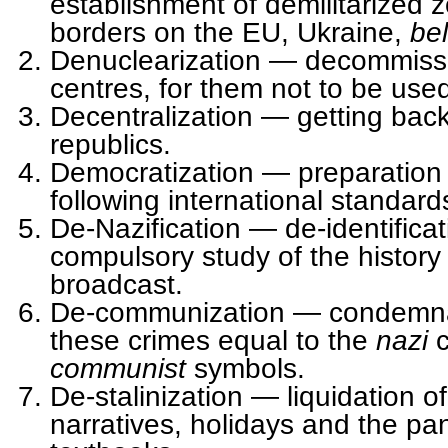
establishment of demilitarized z
borders on the EU, Ukraine,
be
Denuclearization — decommissi
centres, for them not to be used
Decentralization — getting back t
republics.
Democratization — preparation a
following international standards
De-Nazification — de-identifica
compulsory study of the history 
broadcast.
De-communization — condemnat
these crimes equal to the
nazi
communist
symbols.
De-stalinization — liquidation of
narratives, holidays and the pa