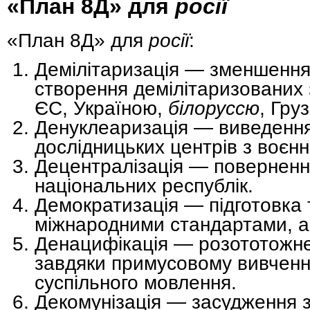
«План 8Д» для
росії
«План 8Д» для
росії
:
Демілітаризація — зменшення к
створення демілітаризованих з
ЄС, Україною,
білоруссю
, Груз
Денуклеаризація — виведення 
дослідницьких центрів з воєн
Децентралізація — поверненн
національних республік.
Демократизація — підготовка 
міжнародними стандартами, а 
Денацифікація — розототожн
завдяки примусовому вивченню
суспільного мовлення.
Декомунізація — засудження 