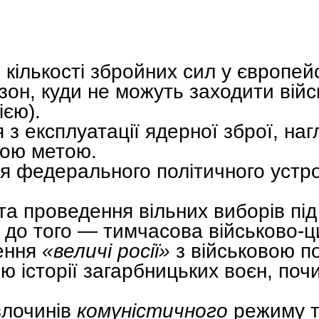
ількості збройних сил у європейсь
он, куди не можуть заходити війс
ією).
з експлуатації ядерної зброї, на
ною метою.
я федерального політичного устр
та проведення вільних виборів під
до того — тимчасова військово-ци
ення
«величі росії»
з військовою п
 історії загарбницьких воєн, по
злочинів
комуністичного
режиму т