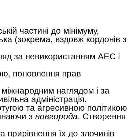
кій частині до мінімуму,
ька (зокрема, вздовж кордонів з
гляд за невикористанням АЕС і
ою, поновлення прав
 міжнародним наглядом і за
вільна адміністрація.
отугою та агресивною політикою
чинаючи з
новгорода
. Створення
а прирівнення їх до злочинів