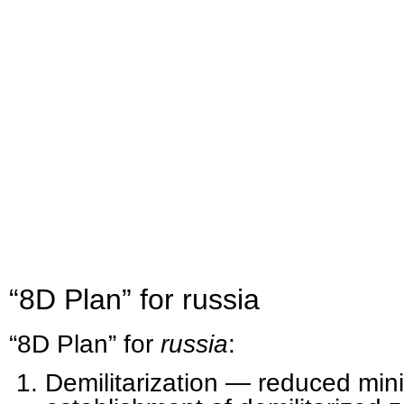
“8D Plan” for russia
“8D Plan” for
russia
:
Demilitarization — reduced min