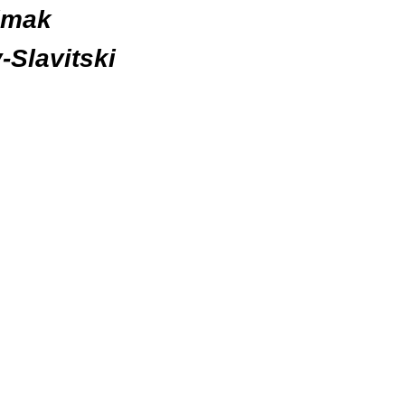
yimak
Slavitski