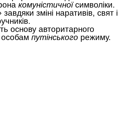
орона
комуністичної
символіки.
»
завдяки зміні наративів, свят і
ручників.
ють основу авторитарного
м особам
путінського
режиму.