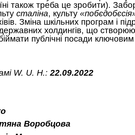
їні також треба це зробити). Заб
ульту
сталіна
, культу
«побєдобєсія
івів. Зміна шкільних програм і під
 державних холдингів, що створю
біймати публічні посади ключови
мі W. U. H.:
22.09.2022
ко
тяна Воробцова