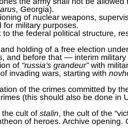
ones the army shall not be allowed t
larus
, Georgia).
oning of nuclear weapons, supervi
 for military purposes.
o the federal political structure, res
nd holding of a free election under
, and before that — interim military 
tion of
“russia’s grandeur”
with milita
of invading wars, starting with
novh
ion of the crimes committed by th
crimes (this should also be done in U
 the cult of
stalin
, the cult of the “v
ntheon of heroes. Archive opening.