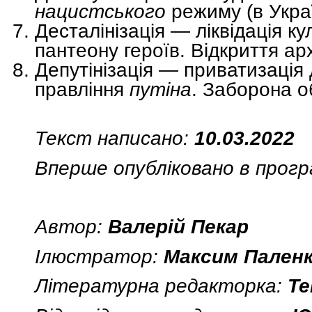
нацистського
режиму (в Укра
Десталінізація — ліквідація к
пантеону героїв. Відкриття арх
Депутінізація — приватизація
правління
путіна
. Заборона о
Текст написано:
10.03.2022
Вперше опубліковано в програ
Автор:
Валерій Пекар
Ілюстратор:
Максим Пален
Літературна редакторка:
Те