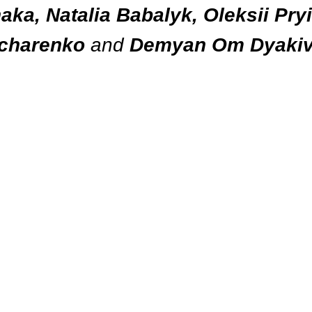
ka, Natalia Babalyk, Oleksii Pr
vcharenko
and
Demyan Om Dyakiv-