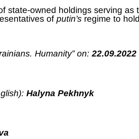
 of state-owned holdings serving as 
presentatives of
putin’s
regime to hold
krainians. Humanity” on:
22.09.2022
glish):
Halyna Pekhnyk
va